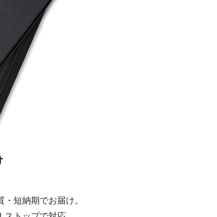
け
質・短納期でお届け。
１ストップで対応。