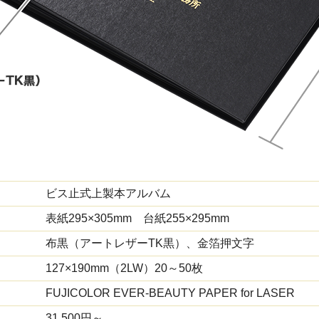
ビス止式上製本アルバム
表紙295×305mm 台紙255×295mm
布黒（アートレザーTK黒）、金箔押文字
127×190mm（2LW）20～50枚
FUJICOLOR EVER-BEAUTY PAPER for LASER
31,500円～