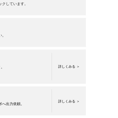
ックしています。
い。
ク。
ボへ出力依頼。