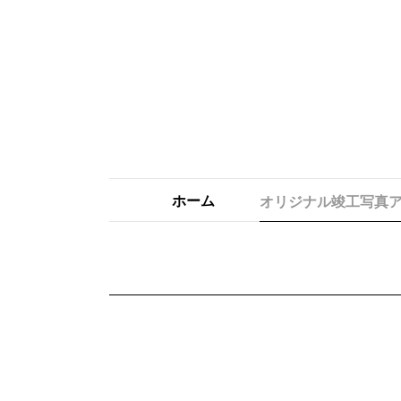
ホーム
オリジナル竣工写真
竣工写真アルバムにつ
高品質銀塩プリント
貼付・制作
写真チェック
料金