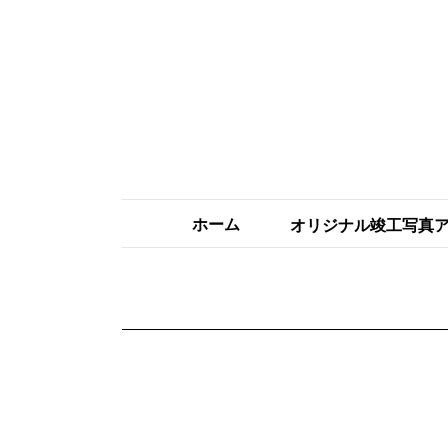
ホーム
オリジナル竣工写真
竣工写真アルバムにつ
高品質銀塩プリント
貼付・制作
写真チェック
料金